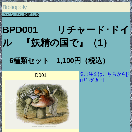
Bibliopoly
ウインドウを閉じる
BPD001
リチャード･ドイ
ル 『妖精の国で』（1）
6種類セット 1,100円（税込）
※ご注文はこちらから[ｼ
D001
ｮｯﾋﾟﾝｸﾞｶｰﾄ]